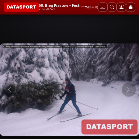
50. Bieg Piastów – Festiwal Narciarstwa Biegowego - 50 km CT
7583
(68)
2026-02-21