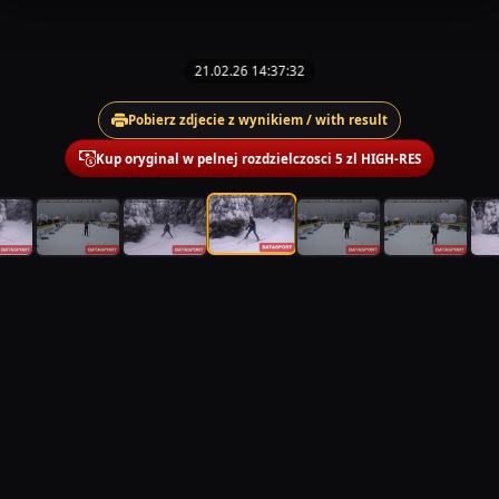
21.02.26 14:37:32
Pobierz zdjecie z wynikiem / with result
Kup oryginal w pelnej rozdzielczosci 5 zl HIGH-RES