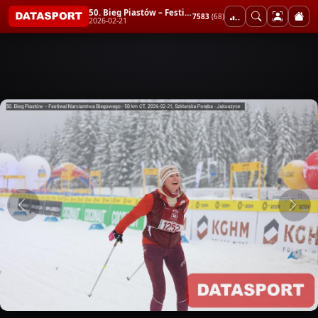
50. Bieg Piastów – Festiwal Narciarstwa Biegowego - 50 km CT
7583
(68)
2026-02-21