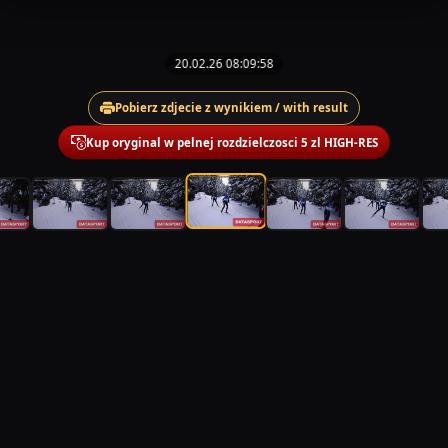
20.02.26 08:09:58
Pobierz zdjecie z wynikiem / with result
Kup oryginal w pelnej rozdzielczosci 5 zl HIGH-RES