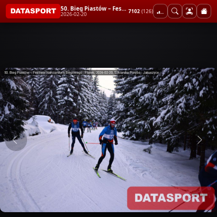
50. Bieg Piastów – Festiwal Narciarstwa Biegowego - Piątek
7102
(126)
2026-02-20