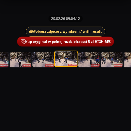
20.02.26 09:04:12
Pobierz zdjecie z wynikiem / with result
Kup oryginal w pelnej rozdzielczosci 5 zl HIGH-RES