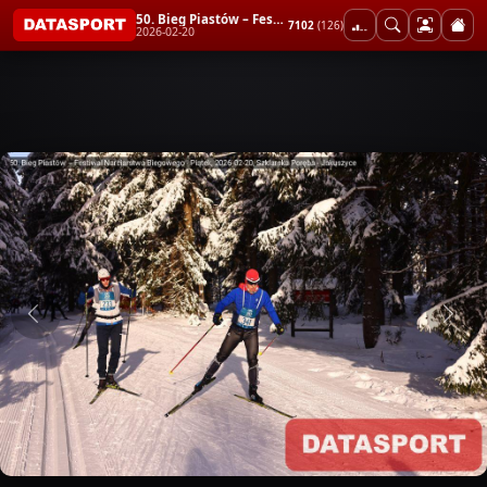
50. Bieg Piastów – Festiwal Narciarstwa Biegowego - Piątek
7102
(126)
2026-02-20