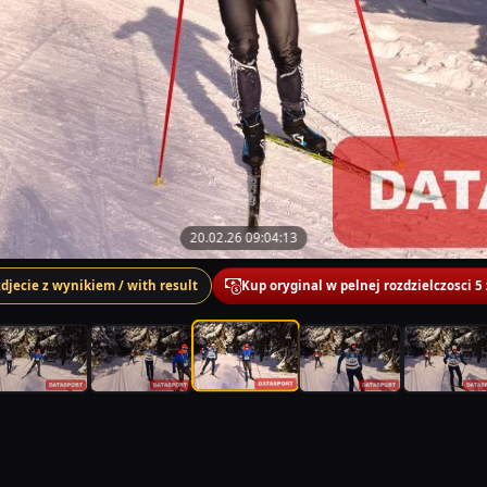
20.02.26 09:04:13
zdjecie z wynikiem / with result
Kup oryginal w pelnej rozdzielczosci 5