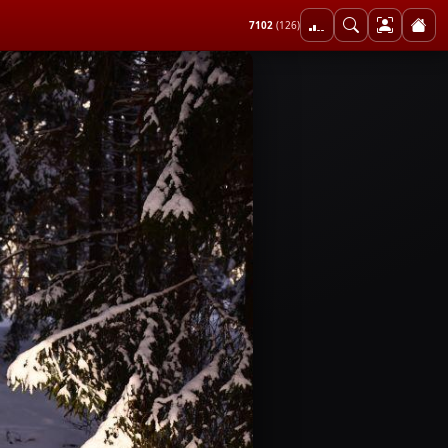
7102
(126)