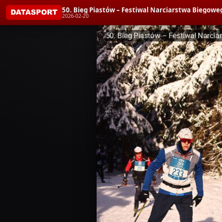
50. Bieg Piastów – Festiwal Narciarstwa Biegoweg
2026-02-20