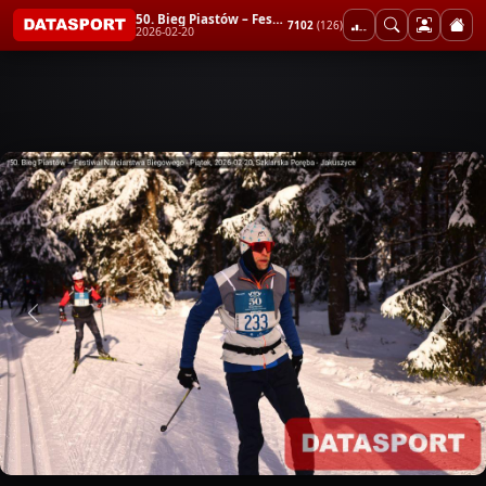
50. Bieg Piastów – Festiwal Narciarstwa Biegowego - Piątek
7102
(126)
2026-02-20