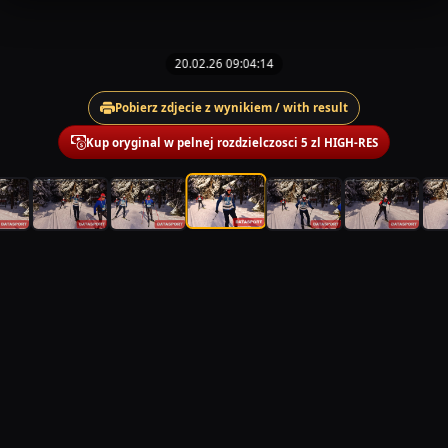
20.02.26 09:04:14
Pobierz zdjecie z wynikiem / with result
Kup oryginal w pelnej rozdzielczosci 5 zl HIGH-RES