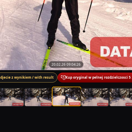
20.02.26 09:04:26
zdjecie z wynikiem / with result
Kup oryginal w pelnej rozdzielczosci 5