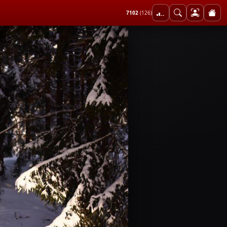
7102
(126)