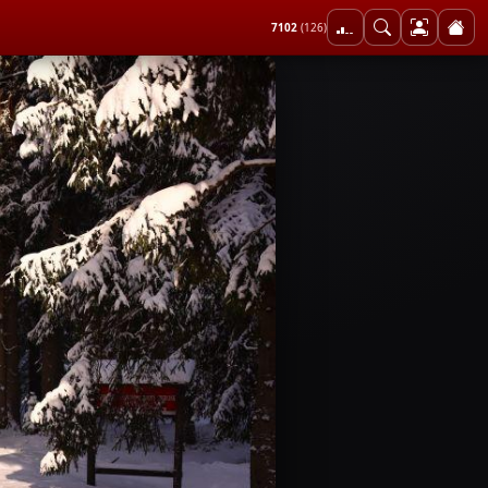
7102
(126)