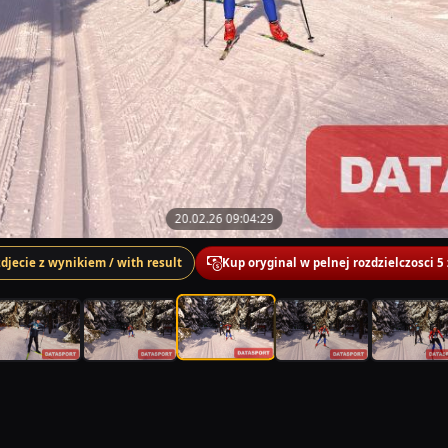
20.02.26 09:04:29
zdjecie z wynikiem / with result
Kup oryginal w pelnej rozdzielczosci 5