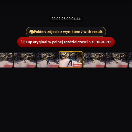
20.02.26 09:04:44
Pobierz zdjecie z wynikiem / with result
Kup oryginal w pelnej rozdzielczosci 5 zl HIGH-RES