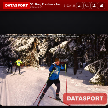
50. Bieg Piastów – Festiwal Narciarstwa Biegowego - Piątek
7102
(126)
2026-02-20