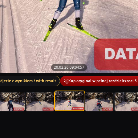
20.02.26 09:04:57
zdjecie z wynikiem / with result
Kup oryginal w pelnej rozdzielczosci 5