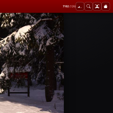
7102
(126)