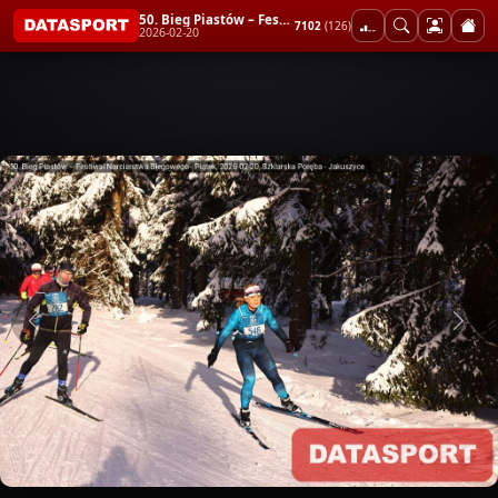
50. Bieg Piastów – Festiwal Narciarstwa Biegowego - Piątek
7102
(126)
2026-02-20