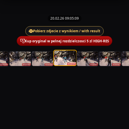
20.02.26 09:05:09
Pobierz zdjecie z wynikiem / with result
Kup oryginal w pelnej rozdzielczosci 5 zl HIGH-RES