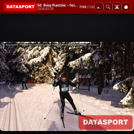
50. Bieg Piastów – Festiwal Narciarstwa Biegowego - Piątek
7102
(126)
2026-02-20