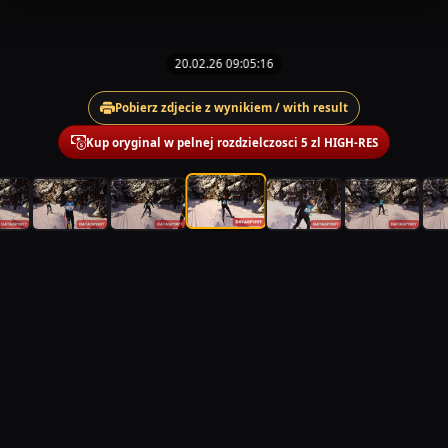
20.02.26 09:05:16
Pobierz zdjecie z wynikiem / with result
Kup oryginal w pelnej rozdzielczosci 5 zl HIGH-RES