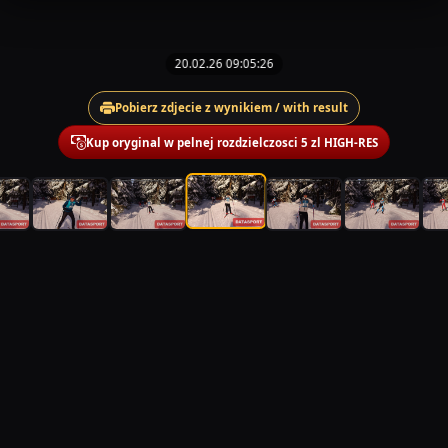
20.02.26 09:05:26
Pobierz zdjecie z wynikiem / with result
Kup oryginal w pelnej rozdzielczosci 5 zl HIGH-RES