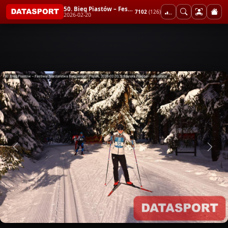
50. Bieg Piastów – Festiwal Narciarstwa Biegowego - Piątek
7102
(126)
2026-02-20