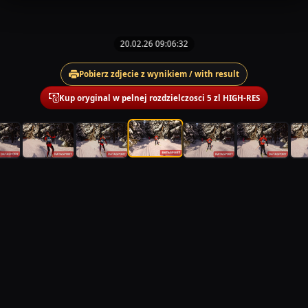
20.02.26 09:06:32
Pobierz zdjecie z wynikiem / with result
Kup oryginal w pelnej rozdzielczosci 5 zl HIGH-RES