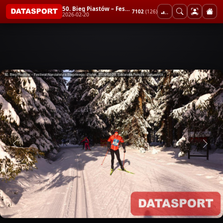
50. Bieg Piastów – Festiwal Narciarstwa Biegowego - Piątek
7102
(126)
2026-02-20