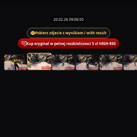
20.02.26 09:06:50
Pobierz zdjecie z wynikiem / with result
Kup oryginal w pelnej rozdzielczosci 5 zl HIGH-RES