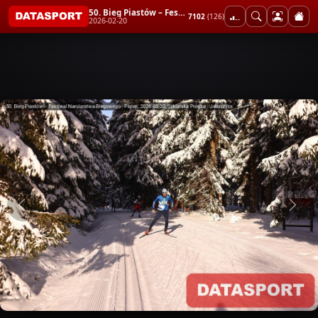
50. Bieg Piastów – Festiwal Narciarstwa Biegowego - Piątek
7102
(126)
2026-02-20