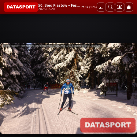
50. Bieg Piastów – Festiwal Narciarstwa Biegowego - Piątek
7102
(126)
2026-02-20