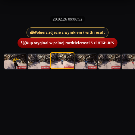
20.02.26 09:06:52
Pobierz zdjecie z wynikiem / with result
Kup oryginal w pelnej rozdzielczosci 5 zl HIGH-RES