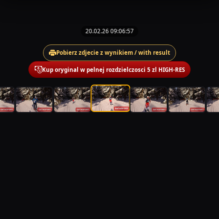
20.02.26 09:06:57
Pobierz zdjecie z wynikiem / with result
Kup oryginal w pelnej rozdzielczosci 5 zl HIGH-RES