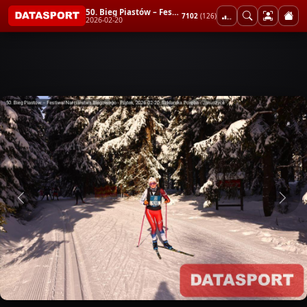
50. Bieg Piastów – Festiwal Narciarstwa Biegowego - Piątek
7102
(126)
2026-02-20