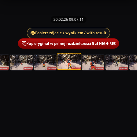
20.02.26 09:07:11
Pobierz zdjecie z wynikiem / with result
Kup oryginal w pelnej rozdzielczosci 5 zl HIGH-RES