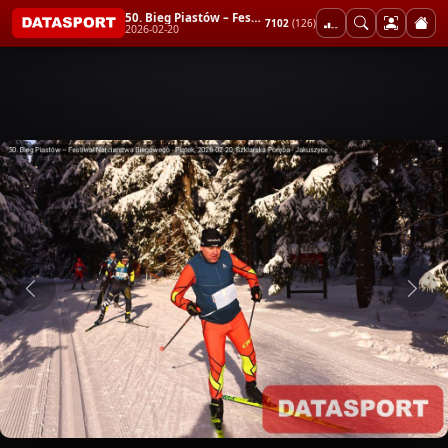
50. Bieg Piastów – Festiwal Narciarstwa Biegowego - Piątek
7102
(126)
2026-02-20