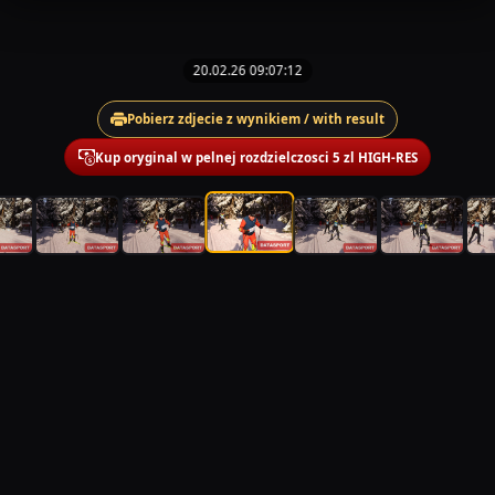
20.02.26 09:07:12
Pobierz zdjecie z wynikiem / with result
Kup oryginal w pelnej rozdzielczosci 5 zl HIGH-RES