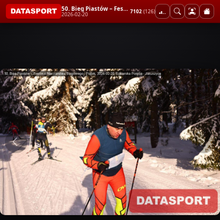
50. Bieg Piastów – Festiwal Narciarstwa Biegowego - Piątek
7102
(126)
2026-02-20