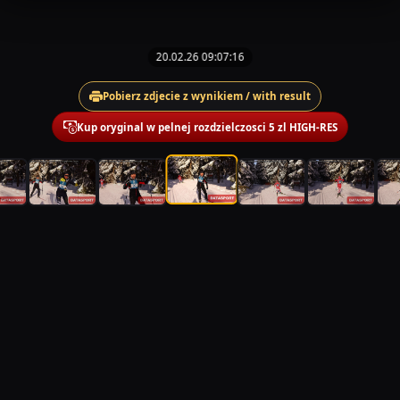
20.02.26 09:07:16
Pobierz zdjecie z wynikiem / with result
Kup oryginal w pelnej rozdzielczosci 5 zl HIGH-RES