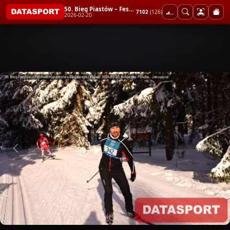
50. Bieg Piastów – Festiwal Narciarstwa Biegowego - Piątek
7102
(126)
2026-02-20