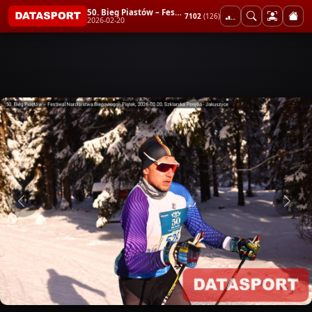
50. Bieg Piastów – Festiwal Narciarstwa Biegowego - Piątek
7102
(126)
2026-02-20