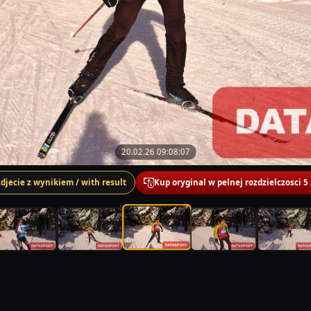
20.02.26 09:08:07
zdjecie z wynikiem / with result
Kup oryginal w pelnej rozdzielczosci 5