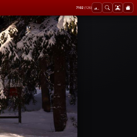
7102
(126)