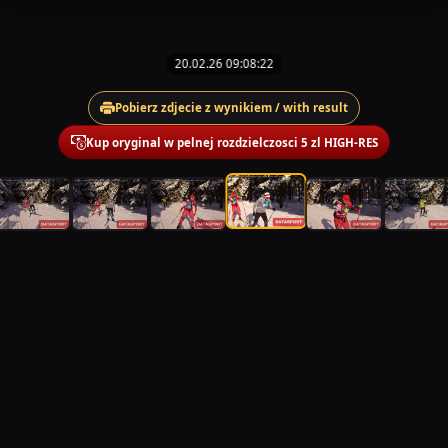
20.02.26 09:08:22
Pobierz zdjecie z wynikiem / with result
Kup oryginal w pelnej rozdzielczosci 5 zl HIGH-RES