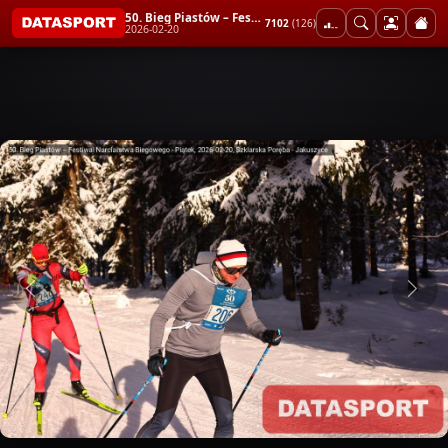
50. Bieg Piastów – Festiwal Narciarstwa Biegowego - Piątek
7102
(126)
2026-02-20