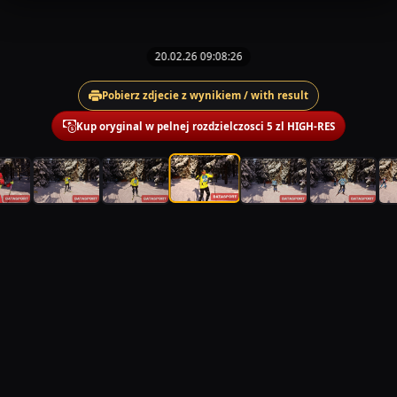
20.02.26 09:08:26
Pobierz zdjecie z wynikiem / with result
Kup oryginal w pelnej rozdzielczosci 5 zl HIGH-RES