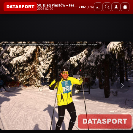
50. Bieg Piastów – Festiwal Narciarstwa Biegowego - Piątek
7102
(126)
2026-02-20