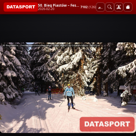
50. Bieg Piastów – Festiwal Narciarstwa Biegowego - Piątek
7102
(126)
2026-02-20