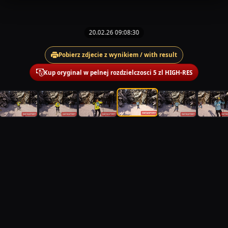
20.02.26 09:08:30
Pobierz zdjecie z wynikiem / with result
Kup oryginal w pelnej rozdzielczosci 5 zl HIGH-RES