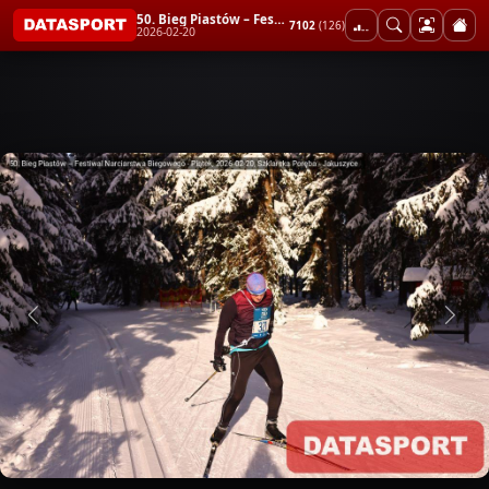
50. Bieg Piastów – Festiwal Narciarstwa Biegowego - Piątek
7102
(126)
2026-02-20