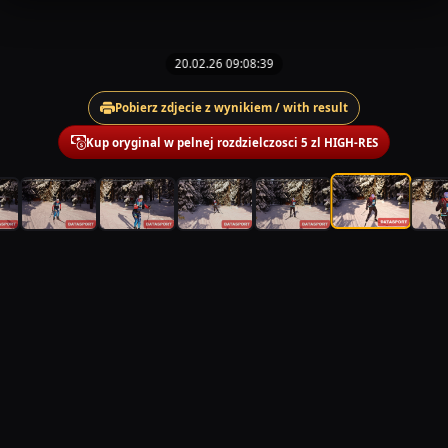
20.02.26 09:08:39
Pobierz zdjecie z wynikiem / with result
Kup oryginal w pelnej rozdzielczosci 5 zl HIGH-RES