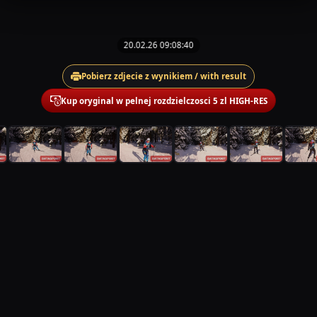
20.02.26 09:08:40
Pobierz zdjecie z wynikiem / with result
Kup oryginal w pelnej rozdzielczosci 5 zl HIGH-RES