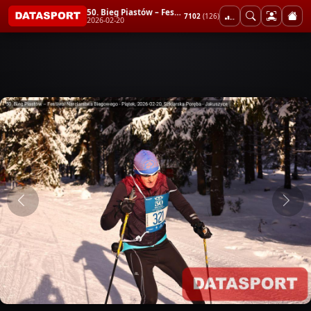
50. Bieg Piastów – Festiwal Narciarstwa Biegowego - Piątek
7102
(126)
2026-02-20