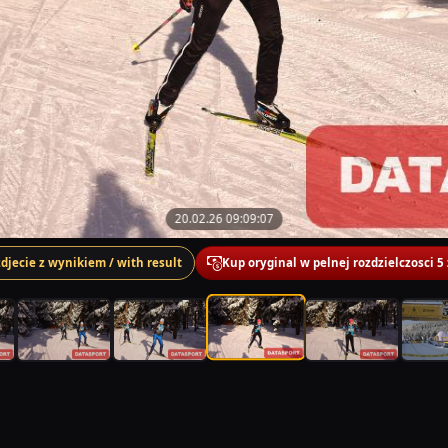
20.02.26 09:09:07
zdjecie z wynikiem / with result
Kup oryginal w pelnej rozdzielczosci 5