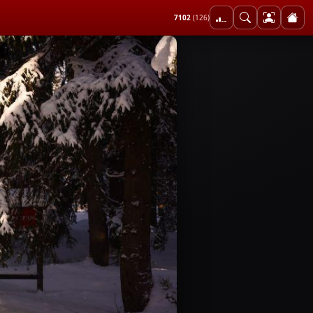
7102
(126)