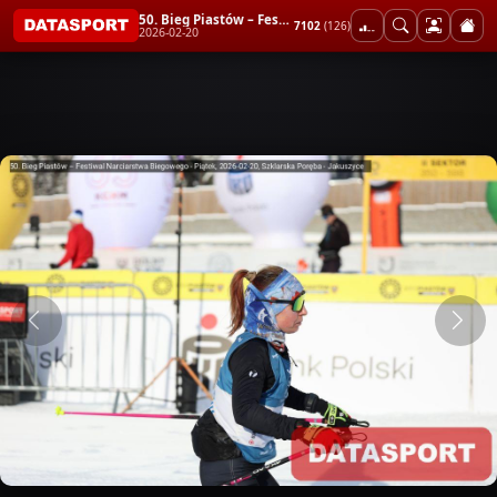
50. Bieg Piastów – Festiwal Narciarstwa Biegowego - Piątek
7102
(126)
2026-02-20