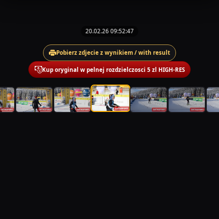
20.02.26 09:52:47
Pobierz zdjecie z wynikiem / with result
Kup oryginal w pelnej rozdzielczosci 5 zl HIGH-RES