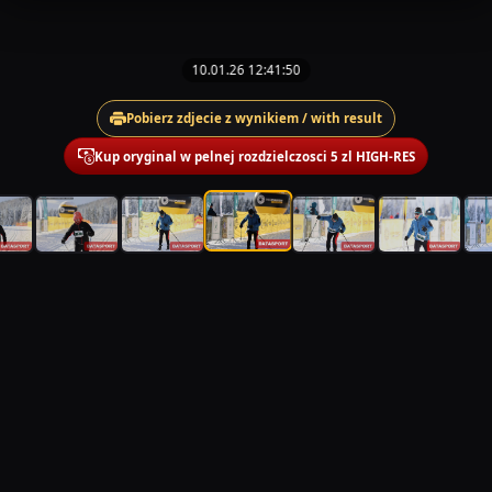
10.01.26 12:41:50
Pobierz zdjecie z wynikiem / with result
Kup oryginal w pelnej rozdzielczosci 5 zl HIGH-RES