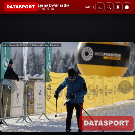
Leśna Dwunastka
541
(1)
2026-01-10