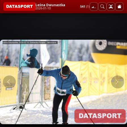
Leśna Dwunastka
541
(1)
2026-01-10