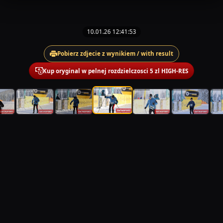
10.01.26 12:41:53
Pobierz zdjecie z wynikiem / with result
Kup oryginal w pelnej rozdzielczosci 5 zl HIGH-RES