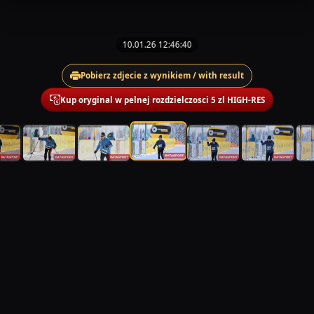
10.01.26 12:46:40
Pobierz zdjecie z wynikiem / with result
Kup oryginal w pelnej rozdzielczosci 5 zl HIGH-RES