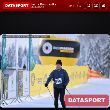
Leśna Dwunastka
541
(1)
2026-01-10