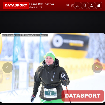
Leśna Dwunastka
541
(1)
2026-01-10