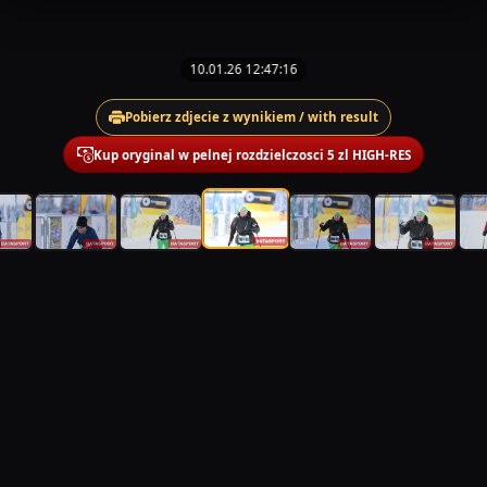
10.01.26 12:47:16
Pobierz zdjecie z wynikiem / with result
Kup oryginal w pelnej rozdzielczosci 5 zl HIGH-RES