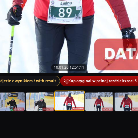
10.01.26 12:51:11
zdjecie z wynikiem / with result
Kup oryginal w pelnej rozdzielczosci 5