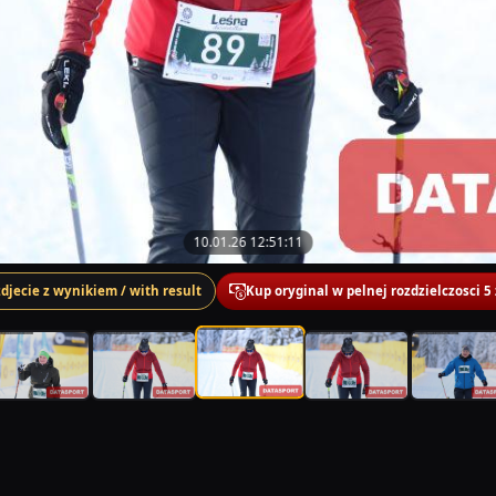
10.01.26 12:51:11
zdjecie z wynikiem / with result
Kup oryginal w pelnej rozdzielczosci 5