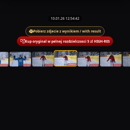
10.01.26 12:54:42
Pobierz zdjecie z wynikiem / with result
Kup oryginal w pelnej rozdzielczosci 5 zl HIGH-RES