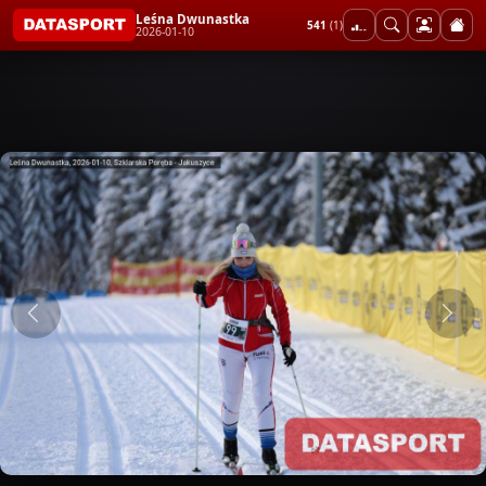
Leśna Dwunastka
541
(1)
2026-01-10