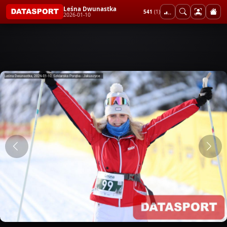
Leśna Dwunastka
541
(1)
2026-01-10