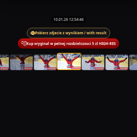
10.01.26 12:54:46
Pobierz zdjecie z wynikiem / with result
Kup oryginal w pelnej rozdzielczosci 5 zl HIGH-RES