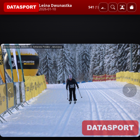
Leśna Dwunastka
541
(1)
2026-01-10