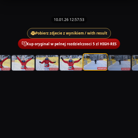
10.01.26 12:57:53
Pobierz zdjecie z wynikiem / with result
Kup oryginal w pelnej rozdzielczosci 5 zl HIGH-RES