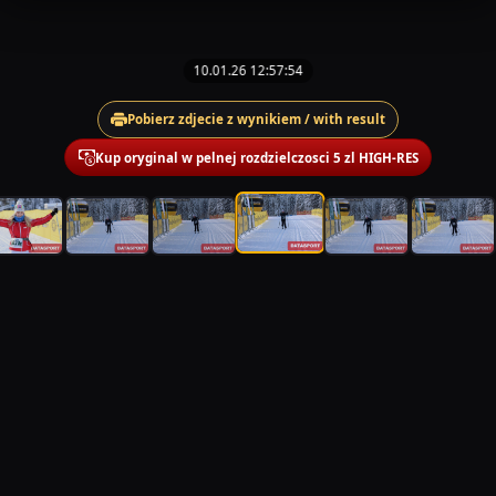
10.01.26 12:57:54
Pobierz zdjecie z wynikiem / with result
Kup oryginal w pelnej rozdzielczosci 5 zl HIGH-RES