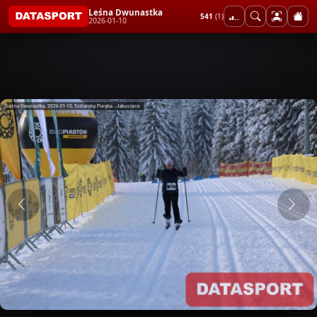
Leśna Dwunastka
541
(1)
2026-01-10