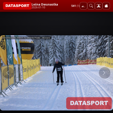
Leśna Dwunastka
541
(1)
2026-01-10