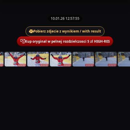
10.01.26 12:57:55
Pobierz zdjecie z wynikiem / with result
Kup oryginal w pelnej rozdzielczosci 5 zl HIGH-RES