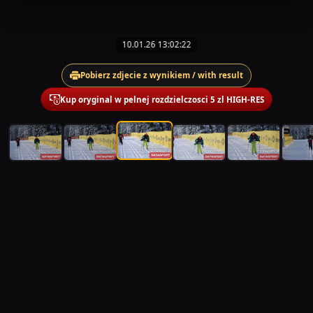
10.01.26 13:02:22
Pobierz zdjecie z wynikiem / with result
Kup oryginal w pelnej rozdzielczosci 5 zl HIGH-RES