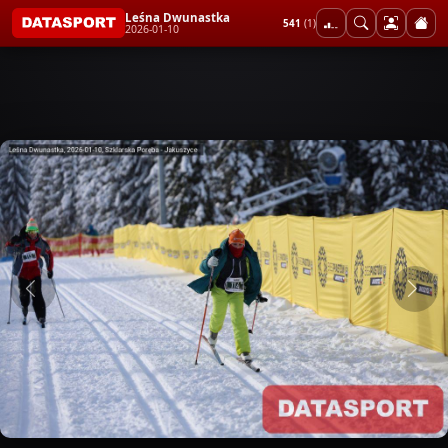
Leśna Dwunastka
541
(1)
2026-01-10