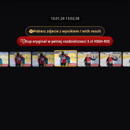
10.01.26 13:02:38
Pobierz zdjecie z wynikiem / with result
Kup oryginal w pelnej rozdzielczosci 5 zl HIGH-RES