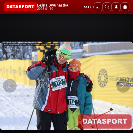
Leśna Dwunastka
541
(1)
2026-01-10