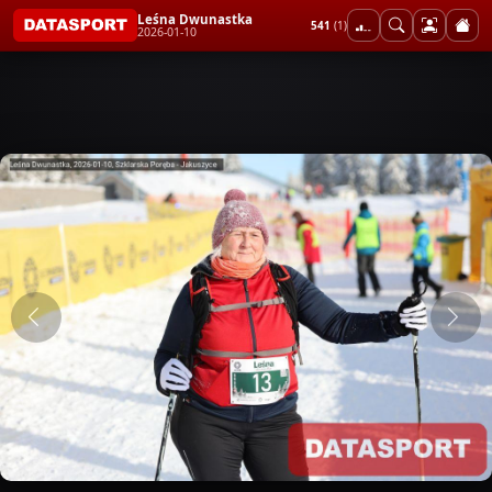
Leśna Dwunastka
541
(1)
2026-01-10