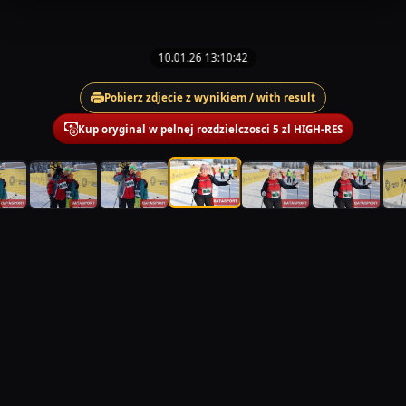
10.01.26 13:10:42
Pobierz zdjecie z wynikiem / with result
Kup oryginal w pelnej rozdzielczosci 5 zl HIGH-RES