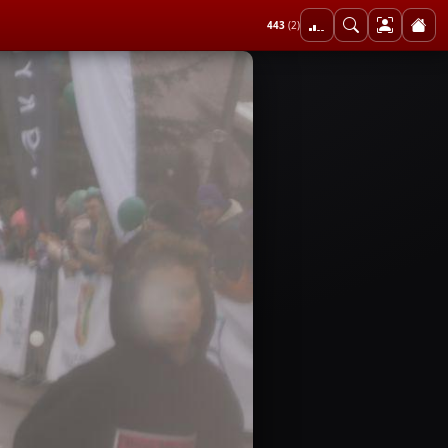
443
(2)