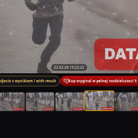
22.02.26 15:22:22
zdjecie z wynikiem / with result
Kup oryginal w pelnej rozdzielczosci 5