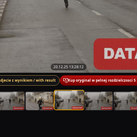
20.12.25 13:28:12
zdjecie z wynikiem / with result
Kup oryginal w pelnej rozdzielczosci 5