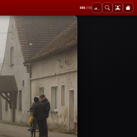
686
(10)