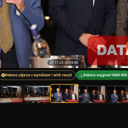
27.11.25 20:04:48
Pobierz zdjecie z wynikiem / with result
Pobierz oryginal HIGH-RES