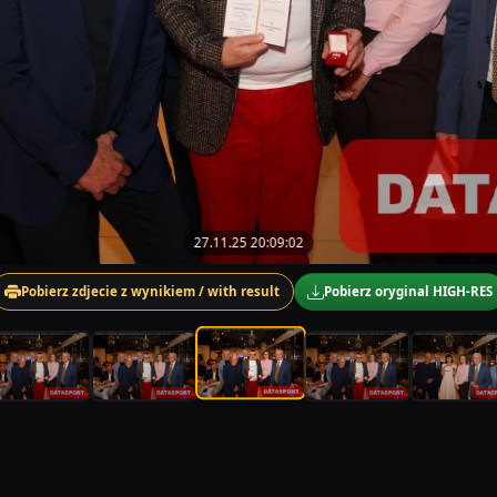
27.11.25 20:09:02
Pobierz zdjecie z wynikiem / with result
Pobierz oryginal HIGH-RES