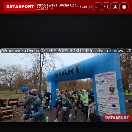
Wrocławska Dycha CZTERY PORY ROKU 2026 - edycja zimowa
5034
(15)
2026-02-14