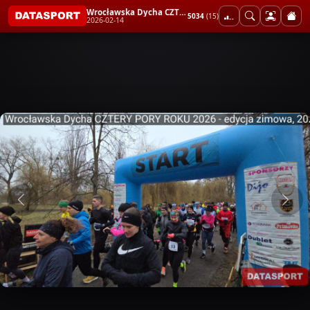
Wrocławska Dycha CZTERY PORY ROKU 2026 - edycja zimowa
5034
(15)
2026-02-14