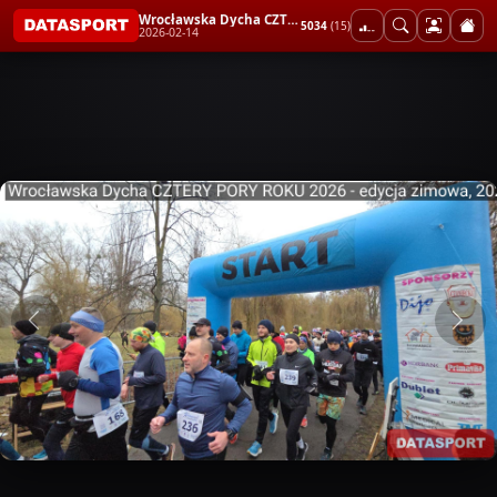
Wrocławska Dycha CZTERY PORY ROKU 2026 - edycja zimowa
5034
(15)
2026-02-14